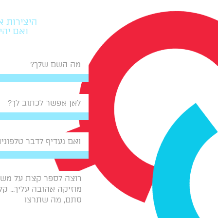
היצירות אח
ואם יהי