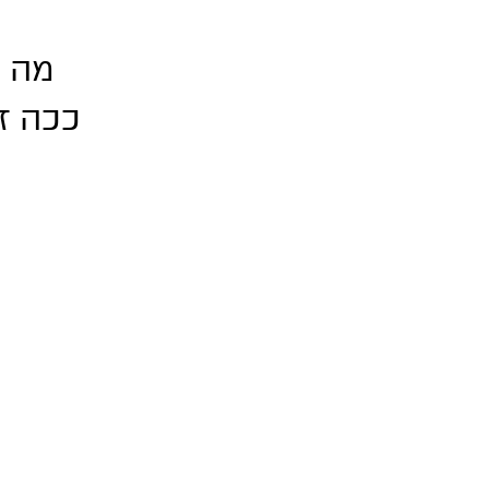
מה ש
ככה ז