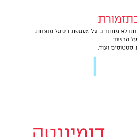
תזמורת
נו לא מוותרים על מעטפת דיגיטל מנצחת.
על הרשת:
 סטטוסים ועוד.
ד
ו
מ
י
נ
נ
ט
ה